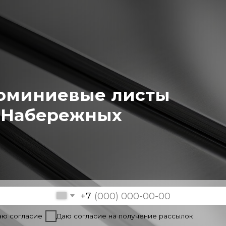
иниевые листы
абережных
+7
асие
Даю согласие на получение рассылок