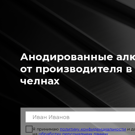
Анодированные алюм
от производителя в Н
челнах
Я принимаю
политику конфиденциальност
и
и даю согл
на
обработку персональных данных