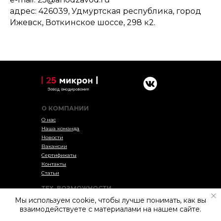
адрес: 426039, Удмуртская республика, город
Ижевск, Воткинское шоссе, 298 к2.
О КОМПАНИИ
О нас
Наша команда
Новости
Вакансии
Сертификаты
Контакты
Статьи
ТЕХ. ВОЗМОЖНОСТИ
Мы используем cookie, чтобы лучше понимать, как вы
Резка
взаимодействуете с материалами на нашем сайте.
Токарно-фрезерные работы
Лазерная резка