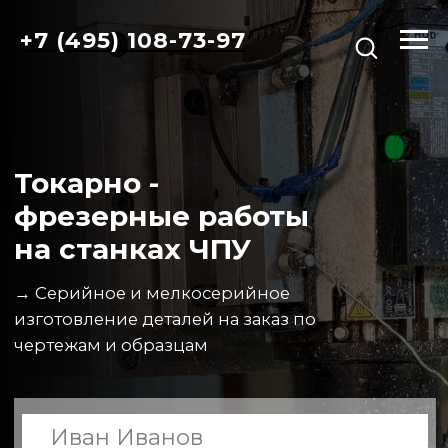
+7 (495) 108-73-97
Токарно -
фрезерные работы
на станках ЧПУ
→ Серийное и мелкосерийное
изготовление деталей на заказ по
чертежам и образцам
+7
Я принимаю
политику
конфиденциальност
и
и даю согласие на
обработку персональных данных
Даю согласие на получение рассылок