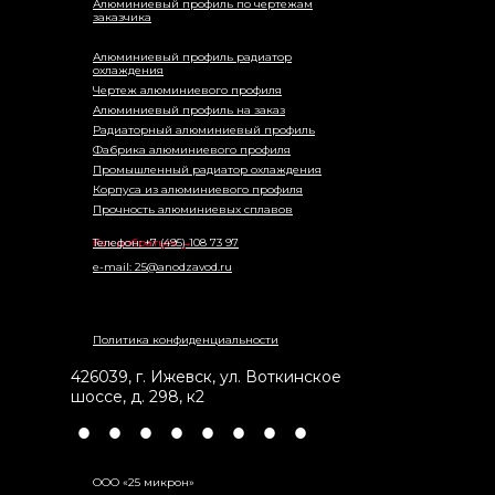
Алюминиевый профиль по чертежам
заказчика
Алюминиевый профиль радиатор
охлаждения
Чертеж алюминиевого профиля
Алюминиевый профиль на заказ
Радиаторный алюминиевый профиль
Фабрика алюминиевого профиля
Промышленный радиатор охлаждения
Корпуса из алюминиевого профиля
Прочность алюминиевых сплавов
Как добраться →
Телефон: +7 (495) 108 73 97
e-mail: 25@anodzavod.ru
Политика конфиденциальности
426039
,
г. Ижевск
,
ул. Воткинское
шоссе, д. 298, к2
•
•
•
•
•
•
•
•
ООО «25 микрон»