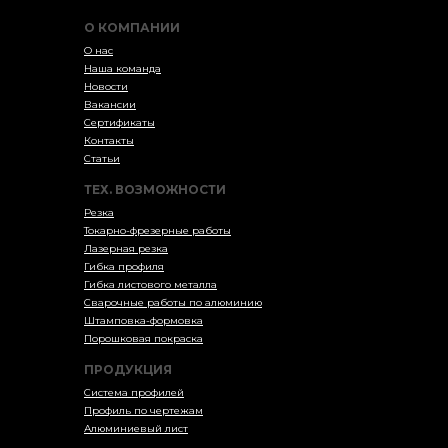
О КОМПАНИИ
О нас
Наша команда
Новости
Вакансии
Сертификаты
Контакты
Статьи
ТЕХ. ВОЗМОЖНОСТИ
Резка
Токарно-фрезерные работы
Лазерная резка
Гибка профиля
Гибка листового металла
Сварочные работы по алюминию
Штамповка-формовка
Порошковая покраска
ПРОДУКЦИЯ
Система профилей
Профиль по чертежам
Алюминиевый лист