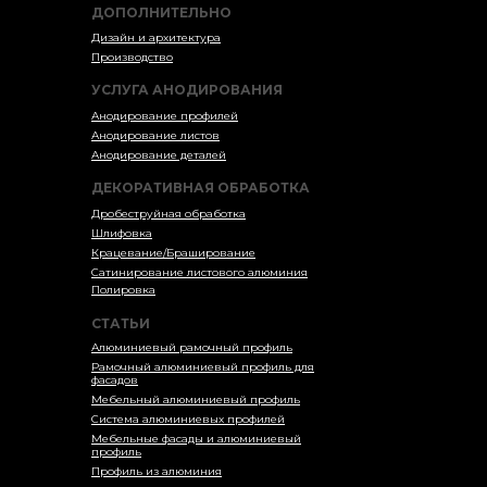
ДОПОЛНИТЕЛЬНО
Дизайн и архитектура
Производство
УСЛУГА АНОДИРОВАНИЯ
Анодирование профилей
Анодирование листов
Анодирование деталей
ДЕКОРАТИВНАЯ ОБРАБОТКА
Дробеструйная обработка
Шлифовка
Крацевание/Браширование
Сатинирование листового алюминия
Полировка
СТАТЬИ
Алюминиевый рамочный профиль
Рамочный алюминиевый профиль для
фасадов
Мебельный алюминиевый профиль
Система алюминиевых профилей
Мебельные фасады и алюминиевый
профиль
Профиль из алюминия