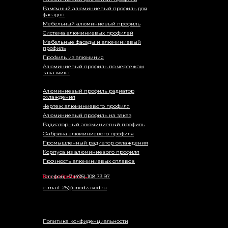
Рамочный алюминиевый профиль для
фасадов
Мебельный алюминиевый профиль
Система алюминиевых профилей
Мебельные фасады и алюминиевый
профиль
Профиль из алюминия
Алюминиевый профиль по чертежам
заказчика
Алюминиевый профиль радиатор
охлаждения
Чертеж алюминиевого профиля
Алюминиевый профиль на заказ
Радиаторный алюминиевый профиль
Фабрика алюминиевого профиля
Промышленный радиатор охлаждения
Корпуса из алюминиевого профиля
Прочность алюминиевых сплавов
Как добраться →
Телефон: +7 (495) 108 73 97
e-mail: 25@anodzavod.ru
Политика конфиденциальности