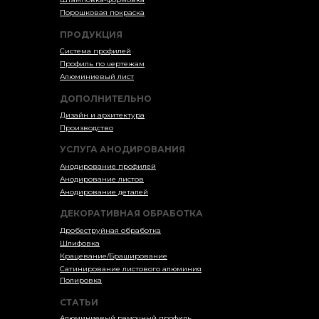
Порошковая покраска
ПРОДУКЦИЯ
Система профилей
Профиль по чертежам
Алюминиевый лист
ДОПОЛНИТЕЛЬНО
Дизайн и архитектура
Производство
УСЛУГА АНОДИРОВАНИЯ
Анодирование профилей
Анодирование листов
Анодирование деталей
ДЕКОРАТИВНАЯ ОБРАБОТКА
Дробеструйная обработка
Шлифовка
Крацевание/Браширование
Сатинирование листового алюминия
Полировка
СТАТЬИ
Алюминиевый рамочный профиль