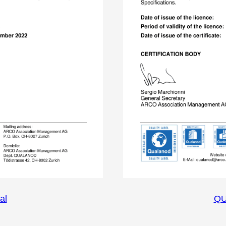
al
QU