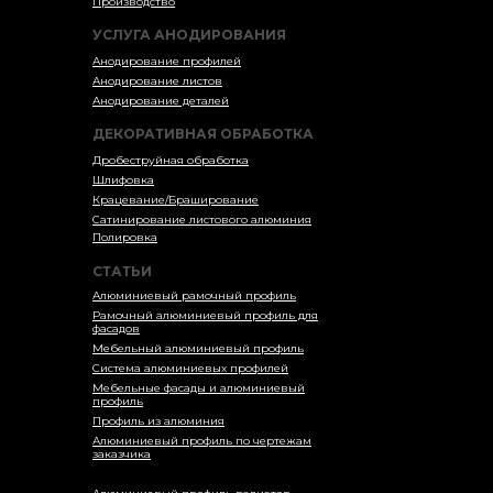
Производство
УСЛУГА АНОДИРОВАНИЯ
Анодирование профилей
Анодирование листов
Анодирование деталей
ДЕКОРАТИВНАЯ ОБРАБОТКА
Дробеструйная обработка
Шлифовка
Крацевание/Браширование
Сатинирование листового алюминия
Полировка
СТАТЬИ
Алюминиевый рамочный профиль
Рамочный алюминиевый профиль для
фасадов
Мебельный алюминиевый профиль
Система алюминиевых профилей
Мебельные фасады и алюминиевый
профиль
Профиль из алюминия
Алюминиевый профиль по чертежам
заказчика