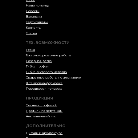
Наша команда
Новости
Вакансии
Сертификаты
Контакты
Статьи
ТЕХ. ВОЗМОЖНОСТИ
Резка
Токарно-фрезерные работы
Лазерная резка
Гибка профиля
Гибка листового металла
Сварочные работы по алюминию
Штамповка-формовка
Порошковая покраска
ПРОДУКЦИЯ
Система профилей
Профиль по чертежам
Алюминиевый лист
ДОПОЛНИТЕЛЬНО
Дизайн и архитектура