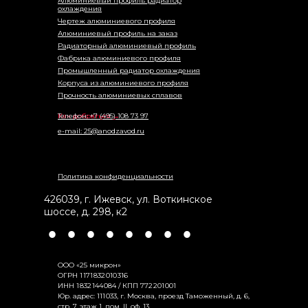
Алюминиевый профиль радиатор
охлаждения
Чертеж алюминиевого профиля
Алюминиевый профиль на заказ
Радиаторный алюминиевый профиль
Фабрика алюминиевого профиля
Промышленный радиатор охлаждения
Корпуса из алюминиевого профиля
Прочность алюминиевых сплавов
Как добраться →
Телефон: +7 (495) 108 73 97
e-mail: 25@anodzavod.ru
Политика конфиденциальности
426039
,
г. Ижевск
,
ул. Воткинское
шоссе, д. 298, к2
•
•
•
•
•
•
•
•
ООО «25 микрон»
ОГРН 1 171 832 010 316
ИНН 1 832 144 084 / КПП 772 201 001
Юр. адрес: 111 033, г. Москва, проезд Таможенный, д. 6,
стр. 7, этаж 1, пом. II, оф. 13