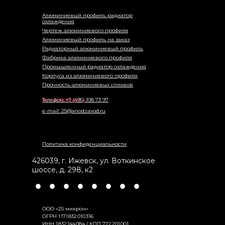
Алюминиевый профиль радиатор
охлаждения
Чертеж алюминиевого профиля
Алюминиевый профиль на заказ
Радиаторный алюминиевый профиль
Фабрика алюминиевого профиля
Промышленный радиатор охлаждения
Корпуса из алюминиевого профиля
Прочность алюминиевых сплавов
Как добраться →
Телефон: +7 (495) 108 73 97
e-mail: 25@anodzavod.ru
Политика конфиденциальности
426039
,
г. Ижевск
,
ул. Воткинское
шоссе, д. 298, к2
•
•
•
•
•
•
•
•
ООО «25 микрон»
ОГРН 1 171 832 010 316
ИНН 1 832 144 084 / КПП 772 201 001