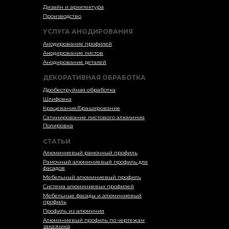
Дизайн и архитектура
Производство
УСЛУГА АНОДИРОВАНИЯ
Анодирование профилей
Анодирование листов
Анодирование деталей
ДЕКОРАТИВНАЯ ОБРАБОТКА
Дробеструйная обработка
Шлифовка
Крацевание/Браширование
Сатинирование листового алюминия
Полировка
СТАТЬИ
Алюминиевый рамочный профиль
Рамочный алюминиевый профиль для
фасадов
Мебельный алюминиевый профиль
Система алюминиевых профилей
Мебельные фасады и алюминиевый
профиль
Профиль из алюминия
Алюминиевый профиль по чертежам
заказчика