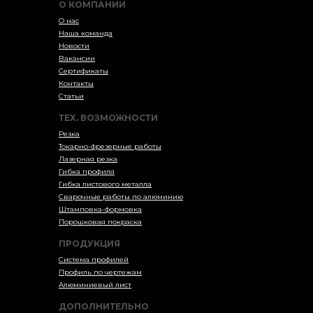
О КОМПАНИИ
О нас
Наша команда
Новости
Вакансии
Сертификаты
Контакты
Статьи
ТЕХ. ВОЗМОЖНОСТИ
Резка
Токарно-фрезерные работы
Лазерная резка
Гибка профиля
Гибка листового металла
Сварочные работы по алюминию
Штамповка-формовка
Порошковая покраска
ПРОДУКЦИЯ
Система профилей
Профиль по чертежам
Алюминиевый лист
ДОПОЛНИТЕЛЬНО