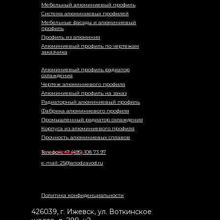
Мебельный алюминиевый профиль
Система алюминиевых профилей
Мебельные фасады и алюминиевый
профиль
Профиль из алюминия
Алюминиевый профиль по чертежам
заказчика
Алюминиевый профиль радиатор
охлаждения
Чертеж алюминиевого профиля
Алюминиевый профиль на заказ
Радиаторный алюминиевый профиль
Фабрика алюминиевого профиля
Промышленный радиатор охлаждения
Корпуса из алюминиевого профиля
Прочность алюминиевых сплавов
Как добраться →
Телефон: +7 (495) 108 73 97
e-mail: 25@anodzavod.ru
Политика конфиденциальности
426039
,
г. Ижевск
,
ул. Воткинское