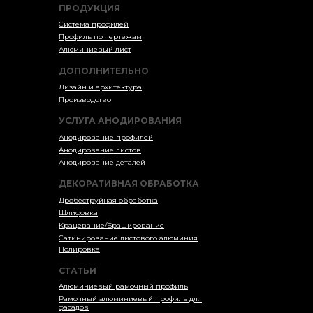
ПРОДУКЦИЯ
Система профилей
Профиль по чертежам
Алюминиевый лист
ДОПОЛНИТЕЛЬНО
Дизайн и архитектура
Производство
УСЛУГА АНОДИРОВАНИЯ
Анодирование профилей
Анодирование листов
Анодирование деталей
ДЕКОРАТИВНАЯ ОБРАБОТКА
Дробеструйная обработка
Шлифовка
Крацевание/Браширование
Сатинирование листового алюминия
Полировка
СТАТЬИ
Алюминиевый рамочный профиль
Рамочный алюминиевый профиль для
фасадов