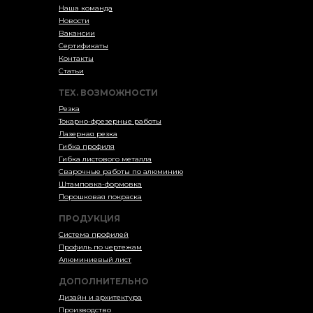
Наша команда
Новости
Вакансии
Сертификаты
Контакты
Статьи
ТЕХ. ВОЗМОЖНОСТИ
Резка
Токарно-фрезерные работы
Лазерная резка
Гибка профиля
Гибка листового металла
Сварочные работы по алюминию
Штамповка-формовка
Порошковая покраска
ПРОДУКЦИЯ
Система профилей
Профиль по чертежам
Алюминиевый лист
ДОПОЛНИТЕЛЬНО
Дизайн и архитектура
Производство