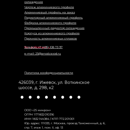
охлаждения
Чертеж алюминиевого профиля
Алюминиевый профиль на заказ
Радиаторный алюминиевый профиль
Фабрика алюминиевого профиля
Промышленный радиатор охлаждения
Корпуса из алюминиевого профиля
Прочность алюминиевых сплавов
Как добраться →
Телефон: +7 (495) 108 73 97
e-mail: 25@anodzavod.ru
Политика конфиденциальности
426039
,
г. Ижевск
,
ул. Воткинское
шоссе, д. 298, к2
•
•
•
•
•
•
•
•
ООО «25 микрон»
ОГРН 1 171 832 010 316
ИНН 1 832 144 084 / КПП 772 201 001
Юр. адрес: 111 033, г. Москва, проезд Таможенный, д. 6,
стр. 7, этаж 1, пом. II, оф. 13