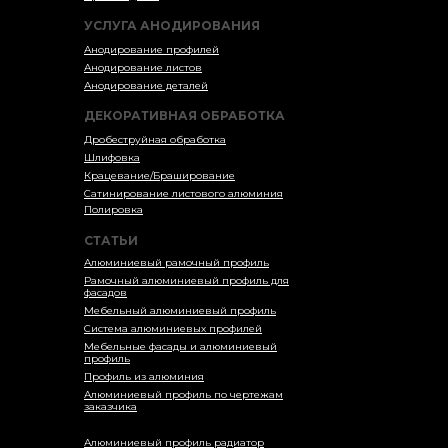
УСЛУГА АНОДИРОВАНИЯ
Анодирование профилей
Анодирование листов
Анодирование деталей
ДЕКОРАТИВНАЯ ОБРАБОТКА
Дробеструйная обработка
Шлифовка
Крацевание/Браширование
Сатинирование листового алюминия
Полировка
СТАТЬИ
Алюминиевый рамочный профиль
Рамочный алюминиевый профиль для
фасадов
Мебельный алюминиевый профиль
Система алюминиевых профилей
Мебельные фасады и алюминиевый
профиль
Профиль из алюминия
Алюминиевый профиль по чертежам
заказчика
Алюминиевый профиль радиатор