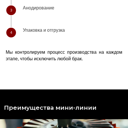
окрашивание
до 1м
Анодирование
3
Упаковка и отгрузка
Высокое
Широкая палитра
4
качество
цветов
Мы контролируем процесс производства на каждом
этапе, чтобы исключить любой брак.
Беремся
Нулевой процент
за мелкие парти
брака
(от 10 000 руб.)