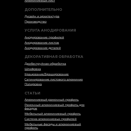
Алюминиевый лист
ДОПОЛНИТЕЛЬНО
Дизайн и архитектура
Производство
УСЛУГА АНОДИРОВАНИЯ
Анодирование профилей
Анодирование листов
Анодирование деталей
ДЕКОРАТИВНАЯ ОБРАБОТКА
Дробеструйная обработка
Шлифовка
Крацевание/Браширование
Сатинирование листового алюминия
Полировка
СТАТЬИ
Алюминиевый рамочный профиль
Рамочный алюминиевый профиль для
фасадов
Мебельный алюминиевый профиль
Система алюминиевых профилей
Мебельные фасады и алюминиевый
профиль