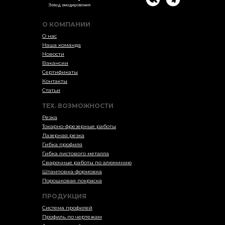
О КОМПАНИИ
О нас
Наша команда
Новости
Вакансии
Сертификаты
Контакты
Статьи
ТЕХ. ВОЗМОЖНОСТИ
Резка
Токарно-фрезерные работы
Лазерная резка
Гибка профиля
Гибка листового металла
Сварочные работы по алюминию
Штамповка-формовка
Порошковая покраска
ПРОДУКЦИЯ
Система профилей
Профиль по чертежам