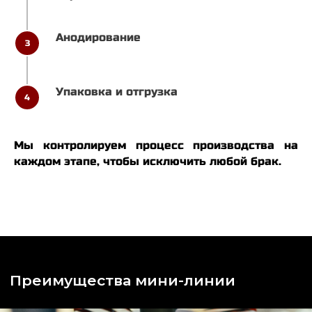
Органическое
Обработка деталей
окрашивание
до 1м
Анодирование
3
Высокое
Широкая палитра
Упаковка и отгрузка
4
качество
цветов
Мы контролируем процесс производства на
Беремся
каждом этапе, чтобы исключить любой брак.
Нулевой процент
за мелкие парти
брака
(от 10 000 руб.)