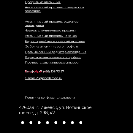
Профиль из алюминия
Алюминиевый профиль по чертежам
заказчика
Алюминиевый профиль радиатор
охлаждения
Чертеж алюминиевого профиля
Алюминиевый профиль на заказ
Радиаторный алюминиевый профиль
Фабрика алюминиевого профиля
Промышленный радиатор охлаждения
Корпуса из алюминиевого профиля
Прочность алюминиевых сплавов
Как добраться →
Телефон: +7 (495) 108 73 97
e-mail: 25@anodzavod.ru
Политика конфиденциальности
426039
,
г. Ижевск
,
ул. Воткинское
шоссе, д. 298, к2
•
•
•
•
•
•
•
•