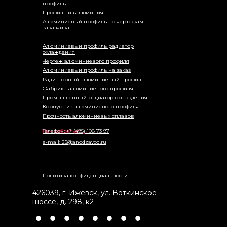
профиль
Профиль из алюминия
Алюминиевый профиль по чертежам
заказчика
Алюминиевый профиль радиатор
охлаждения
Чертеж алюминиевого профиля
Алюминиевый профиль на заказ
Радиаторный алюминиевый профиль
Фабрика алюминиевого профиля
Промышленный радиатор охлаждения
Корпуса из алюминиевого профиля
Прочность алюминиевых сплавов
Как добраться →
Телефон: +7 (495) 108 73 97
e-mail: 25@anodzavod.ru
Политика конфиденциальности
426039
,
г. Ижевск
,
ул. Воткинское
шоссе, д. 298, к2
•
•
•
•
•
•
•
•