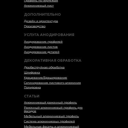
Профиль по чертежам
Алюминиевый лист
ДОПОЛНИТЕЛЬНО
Дизайн и архитектура
Производство
УСЛУГА АНОДИРОВАНИЯ
Анодирование профилей
Анодирование листов
Анодирование деталей
ДЕКОРАТИВНАЯ ОБРАБОТКА
Дробеструйная обработка
Шлифовка
Крацевание/Браширование
Сатинирование листового алюминия
Полировка
СТАТЬИ
Алюминиевый рамочный профиль
Рамочный алюминиевый профиль для
фасадов
Мебельный алюминиевый профиль
Система алюминиевых профилей
Мебельные фасады и алюминиевый