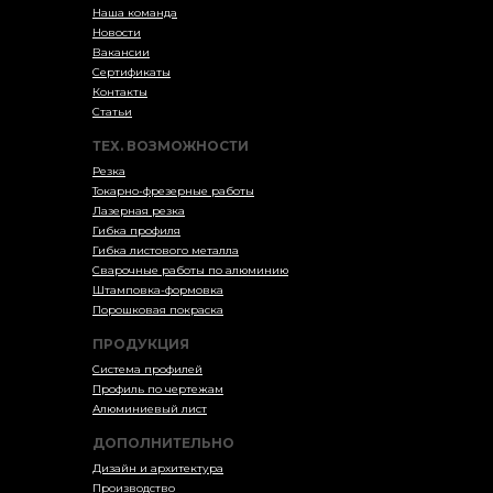
Наша команда
Новости
Вакансии
Сертификаты
Контакты
Статьи
ТЕХ. ВОЗМОЖНОСТИ
Резка
Токарно-фрезерные работы
Лазерная резка
Гибка профиля
Гибка листового металла
Сварочные работы по алюминию
Штамповка-формовка
Порошковая покраска
ПРОДУКЦИЯ
Система профилей
Профиль по чертежам
Алюминиевый лист
ДОПОЛНИТЕЛЬНО
Дизайн и архитектура
Производство