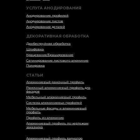
УСЛУГА АНОДИРОВАНИЯ
Анодирование профилей
Анодирование листов
Анодирование деталей
ДЕКОРАТИВНАЯ ОБРАБОТКА
Дробеструйная обработка
Шлифовка
Крацевание/Браширование
Сатинирование листового алюминия
Полировка
СТАТЬИ
Алюминиевый рамочный профиль
Рамочный алюминиевый профиль для
фасадов
Мебельный алюминиевый профиль
Система алюминиевых профилей
Мебельные фасады и алюминиевый
профиль
Профиль из алюминия
Алюминиевый профиль по чертежам
заказчика
Алюминиевый профиль радиатор