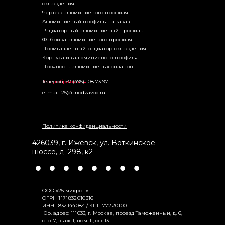
охлаждения
Чертеж алюминиевого профиля
Алюминиевый профиль на заказ
Радиаторный алюминиевый профиль
Фабрика алюминиевого профиля
Промышленный радиатор охлаждения
Корпуса из алюминиевого профиля
Прочность алюминиевых сплавов
Как добраться →
Телефон: +7 (495) 108 73 97
e-mail: 25@anodzavod.ru
Политика конфиденциальности
426039
,
г. Ижевск
,
ул. Воткинское
шоссе, д. 298, к2
•
•
•
•
•
•
•
•
ООО «25 микрон»
ОГРН 1 171 832 010 316
ИНН 1 832 144 084 / КПП 772 201 001
Юр. адрес: 111 033, г. Москва, проезд Таможенный, д. 6,
стр. 7, этаж 1, пом. II, оф. 13