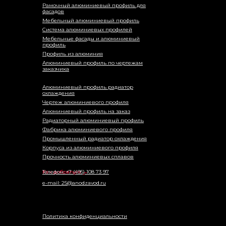
Рамочный алюминиевый профиль для
фасадов
Мебельный алюминиевый профиль
Система алюминиевых профилей
Мебельные фасады и алюминиевый
профиль
Профиль из алюминия
Алюминиевый профиль по чертежам
заказчика
Алюминиевый профиль радиатор
охлаждения
Чертеж алюминиевого профиля
Алюминиевый профиль на заказ
Радиаторный алюминиевый профиль
Фабрика алюминиевого профиля
Промышленный радиатор охлаждения
Корпуса из алюминиевого профиля
Прочность алюминиевых сплавов
Как добраться →
Телефон: +7 (495) 108 73 97
e-mail: 25@anodzavod.ru
Политика конфиденциальности