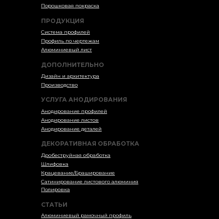
Порошковая покраска
ПРОДУКЦИЯ
Система профилей
Профиль по чертежам
Алюминиевый лист
ДОПОЛНИТЕЛЬНО
Дизайн и архитектура
Производство
УСЛУГА АНОДИРОВАНИЯ
Анодирование профилей
Анодирование листов
Анодирование деталей
ДЕКОРАТИВНАЯ ОБРАБОТКА
Дробеструйная обработка
Шлифовка
Крацевание/Браширование
Сатинирование листового алюминия
Полировка
СТАТЬИ
Алюминиевый рамочный профиль