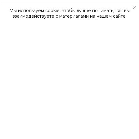
Мы используем cookie, чтобы лучше понимать, как вы
взаимодействуете с материалами на нашем сайте.
О КОМПАНИИ
О нас
Наша команда
Новости
Вакансии
Сертификаты
Контакты
Статьи
ТЕХ. ВОЗМОЖНОСТИ
Резка
Токарно-фрезерные работы
Лазерная резка
Гибка профиля
Гибка листового металла
Сварочные работы по алюминию