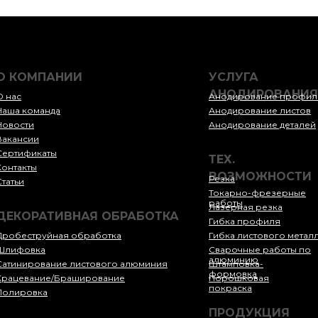
О КОМПАНИИ
УСЛУГА
АНОДИРОВАНИЯ
О нас
Анодирование профил
Наша команда
Анодирование листов
Новости
Анодирование деталей
Вакансии
Сертификаты
ТЕХ.
Контакты
ВОЗМОЖНОСТИ
Резка
Статьи
Токарно-фрезерные
работы
Лазерная резка
ДЕКОРАТИВНАЯ ОБРАБОТКА
Гибка профиля
Дробеструйная обработка
Гибка листового метал
Шлифовка
Сварочные работы по
алюминию
Сатинирование листового алюминия
Штамповка-
формовка
Крацевание/Браширование
Порошковая
покраска
Полировка
ПРОДУКЦИЯ