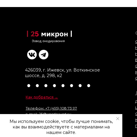
426039
,
г. Ижевск
,
ул. Воткинское
шоссе, д. 298, к2
•
•
•
•
•
•
•
•
Как добраться →
Телефон: +7 (495) 108 73 97
e-mail: 25@anodzavod.ru
Мы используем cookie, чтобы лучше понимать,
ООО «25 микрон»
как вы взаимодействуете с материалами на
ОГРН 1 171 832 010 316
нашем сайте.
ИНН 1 832 144 084 / КПП 772 201 001