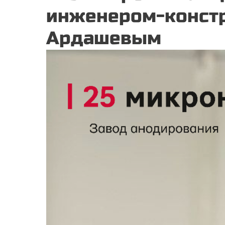
инженером-констр
Ардашевым