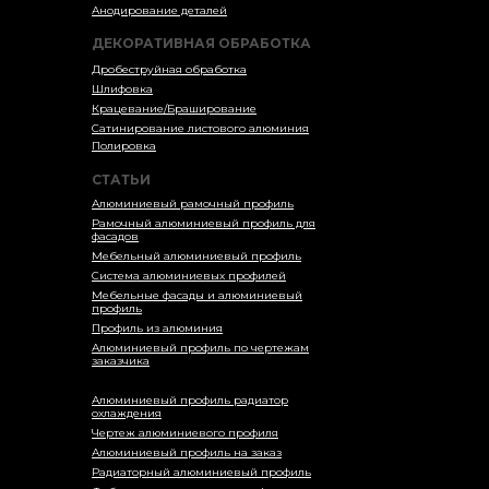
Анодирование деталей
ДЕКОРАТИВНАЯ ОБРАБОТКА
Дробеструйная обработка
Шлифовка
Крацевание/Браширование
Сатинирование листового алюминия
Полировка
СТАТЬИ
Алюминиевый рамочный профиль
Рамочный алюминиевый профиль для
фасадов
Мебельный алюминиевый профиль
Система алюминиевых профилей
Мебельные фасады и алюминиевый
профиль
Профиль из алюминия
Алюминиевый профиль по чертежам
заказчика
Алюминиевый профиль радиатор
охлаждения
Чертеж алюминиевого профиля
Алюминиевый профиль на заказ
Радиаторный алюминиевый профиль