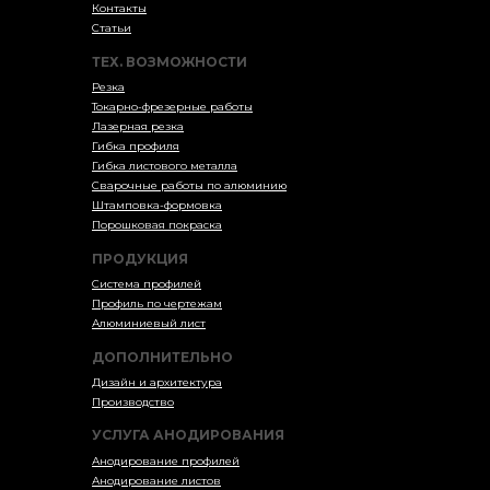
Контакты
Статьи
ТЕХ. ВОЗМОЖНОСТИ
Резка
Токарно-фрезерные работы
Лазерная резка
Гибка профиля
Гибка листового металла
Сварочные работы по алюминию
Штамповка-формовка
Порошковая покраска
ПРОДУКЦИЯ
Система профилей
Профиль по чертежам
Алюминиевый лист
ДОПОЛНИТЕЛЬНО
Дизайн и архитектура
Производство
УСЛУГА АНОДИРОВАНИЯ
Анодирование профилей
Анодирование листов