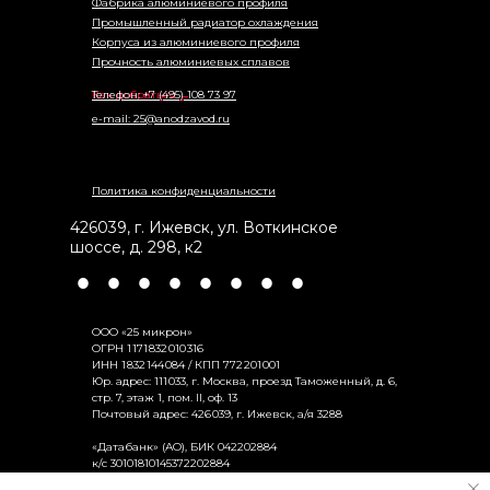
Фабрика алюминиевого профиля
Промышленный радиатор охлаждения
Корпуса из алюминиевого профиля
Прочность алюминиевых сплавов
Как добраться →
Телефон: +7 (495) 108 73 97
e-mail: 25@anodzavod.ru
Политика конфиденциальности
426039
,
г. Ижевск
,
ул. Воткинское
шоссе, д. 298, к2
•
•
•
•
•
•
•
•
ООО «25 микрон»
ОГРН 1 171 832 010 316
ИНН 1 832 144 084 / КПП 772 201 001
Юр. адрес: 111 033, г. Москва, проезд Таможенный, д. 6,
стр. 7, этаж 1, пом. II, оф. 13
Почтовый адрес: 426 039, г. Ижевск, а/я 3288
«Датабанк» (АО), БИК 042202884
к/с 30101810145372202884
р/с 40702810602000053473